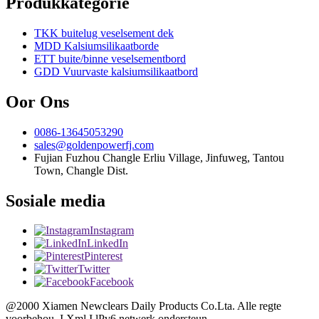
Produkkategorie
TKK buitelug veselsement dek
MDD Kalsiumsilikaatborde
ETT buite/binne veselsementbord
GDD Vuurvaste kalsiumsilikaatbord
Oor Ons
0086-13645053290
sales@goldenpowerfj.com
Fujian Fuzhou Changle Erliu Village, Jinfuweg, Tantou
Town, Changle Dist.
Sosiale media
Instagram
LinkedIn
Pinterest
Twitter
Facebook
@2000 Xiamen Newclears Daily Products Co.Lta. Alle regte
voorbehou. I Xml I lPv6 netwerk ondersteun