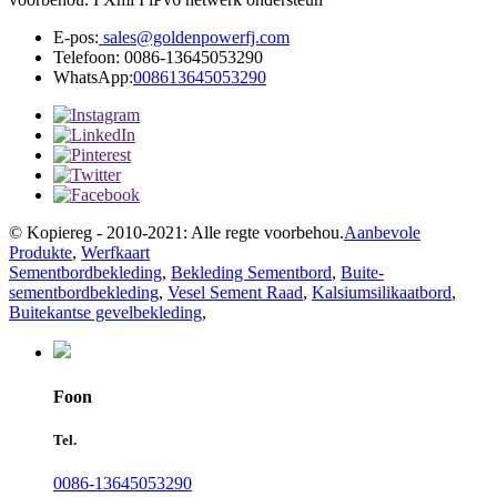
E-pos:
sales@goldenpowerfj.com
Telefoon: 0086-13645053290
WhatsApp:
008613645053290
© Kopiereg - 2010-2021: Alle regte voorbehou.
Aanbevole
Produkte
,
Werfkaart
Sementbordbekleding
,
Bekleding Sementbord
,
Buite-
sementbordbekleding
,
Vesel Sement Raad
,
Kalsiumsilikaatbord
,
Buitekantse gevelbekleding
,
Foon
Tel.
0086-13645053290