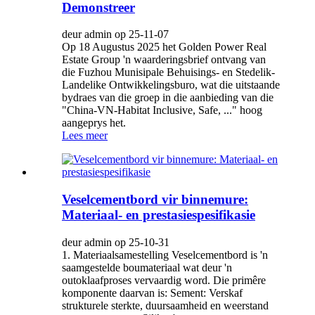
Demonstreer
deur admin op 25-11-07
Op 18 Augustus 2025 het Golden Power Real
Estate Group 'n waarderingsbrief ontvang van
die Fuzhou Munisipale Behuisings- en Stedelik-
Landelike Ontwikkelingsburo, wat die uitstaande
bydraes van die groep in die aanbieding van die
"China-VN-Habitat Inclusive, Safe, ..." hoog
aangeprys het.
Lees meer
Veselcementbord vir binnemure:
Materiaal- en prestasiespesifikasie
deur admin op 25-10-31
1. Materiaalsamestelling Veselcementbord is 'n
saamgestelde boumateriaal wat deur 'n
outoklaafproses vervaardig word. Die primêre
komponente daarvan is: Sement: Verskaf
strukturele sterkte, duursaamheid en weerstand