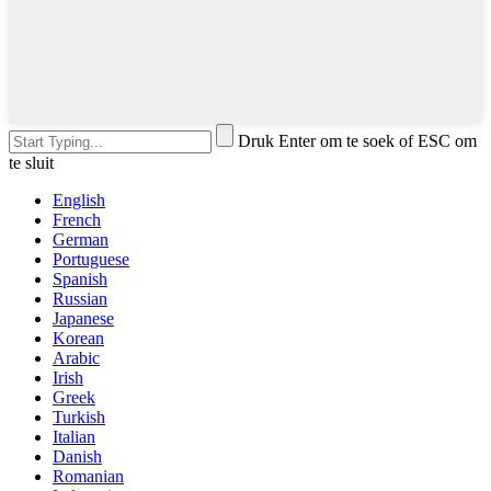
Druk Enter om te soek of ESC om
te sluit
English
French
German
Portuguese
Spanish
Russian
Japanese
Korean
Arabic
Irish
Greek
Turkish
Italian
Danish
Romanian