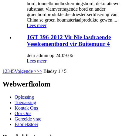
bord, tonnelbrandbeskermingsbord, dekoratiewe
substraat, vlamvertragende bord en ander
groenbordprodukte die driester-sertifisering van
China se groen boumateriaalprodukte gewen,...
Lees meer
JGT 396-2012 Vir Nie-lasdraende
Veselcementbord vir Buitemuur 4
deur admin op 24-09-06
Lees meer
1
2
3
4
5
Volgende >
>>
Bladsy 1 / 5
Webwerfkolom
Oplossing
Toepassing
Kontak Ons
Oor Ons
Gereelde vrae
Fabriekstoer