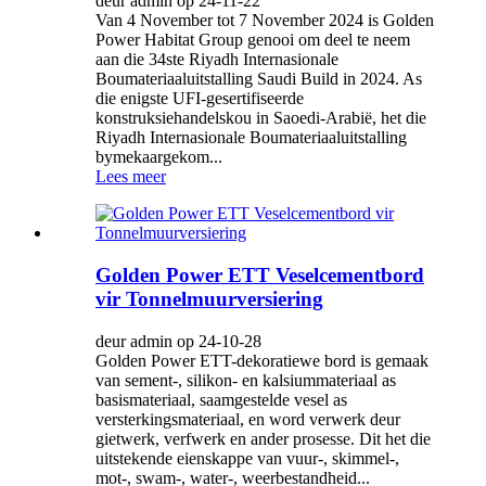
deur admin op 24-11-22
Van 4 November tot 7 November 2024 is Golden
Power Habitat Group genooi om deel te neem
aan die 34ste Riyadh Internasionale
Boumateriaaluitstalling Saudi Build in 2024. As
die enigste UFI-gesertifiseerde
konstruksiehandelskou in Saoedi-Arabië, het die
Riyadh Internasionale Boumateriaaluitstalling
bymekaargekom...
Lees meer
Golden Power ETT Veselcementbord
vir Tonnelmuurversiering
deur admin op 24-10-28
Golden Power ETT-dekoratiewe bord is gemaak
van sement-, silikon- en kalsiummateriaal as
basismateriaal, saamgestelde vesel as
versterkingsmateriaal, en word verwerk deur
gietwerk, verfwerk en ander prosesse. Dit het die
uitstekende eienskappe van vuur-, skimmel-,
mot-, swam-, water-, weerbestandheid...