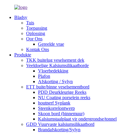
Bladsy
Tuis
Toepassing
Oplossing
Oor Ons
Gereelde vrae
Kontak Ons
Produkte
TKK buitelug veselsement dek
Veeldoelige Kalsiumsilikaatborde
Vloerbedekking
Plafon
Afskorting / Sylyn
ETT buite/binne veselsementbord
PDD Deurkleurige Reeks
NU Coating porselein reeks
houtnerf Syplank
Steenkorrelontwerp
Skoon bord (binnemuur)
Kalsiumstaalplaat vir ondergrondse/tonnel
GDD Vuurvaste kalsiumsilikaatbord
Brandafskorting/Sylyn