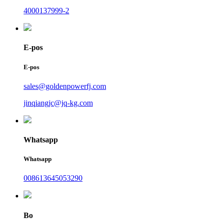
4000137999-2
E-pos
E-pos
sales@goldenpowerfj.com
jinqiangjc@jq-kg.com
Whatsapp
Whatsapp
008613645053290
Bo