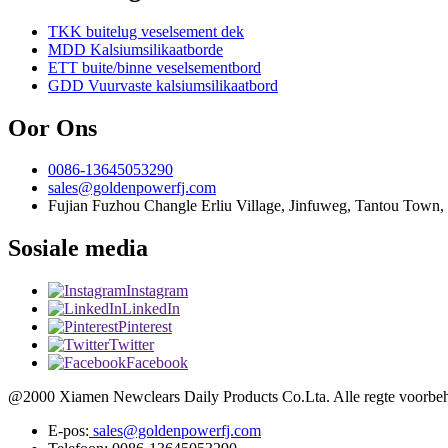
TKK buitelug veselsement dek
MDD Kalsiumsilikaatborde
ETT buite/binne veselsementbord
GDD Vuurvaste kalsiumsilikaatbord
Oor Ons
0086-13645053290
sales@goldenpowerfj.com
Fujian Fuzhou Changle Erliu Village, Jinfuweg, Tantou Town,
Sosiale media
Instagram
LinkedIn
Pinterest
Twitter
Facebook
@2000 Xiamen Newclears Daily Products Co.Lta. Alle regte voorbeh
E-pos:
sales@goldenpowerfj.com