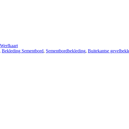
Werfkaart
,
Bekleding Sementbord
,
Sementbordbekleding
,
Buitekantse gevelbekl