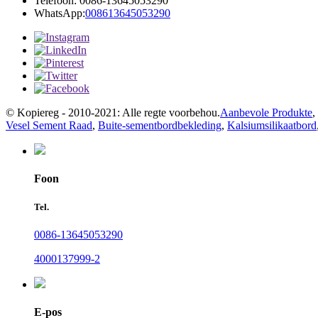
Telefoon: 0086-13645053290
WhatsApp:
008613645053290
© Kopiereg - 2010-2021: Alle regte voorbehou.
Aanbevole Produkte
,
Vesel Sement Raad
,
Buite-sementbordbekleding
,
Kalsiumsilikaatbord
Foon
Tel.
0086-13645053290
4000137999-2
E-pos