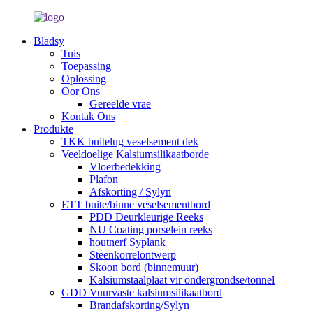
Bladsy
Tuis
Toepassing
Oplossing
Oor Ons
Gereelde vrae
Kontak Ons
Produkte
TKK buitelug veselsement dek
Veeldoelige Kalsiumsilikaatborde
Vloerbedekking
Plafon
Afskorting / Sylyn
ETT buite/binne veselsementbord
PDD Deurkleurige Reeks
NU Coating porselein reeks
houtnerf Syplank
Steenkorrelontwerp
Skoon bord (binnemuur)
Kalsiumstaalplaat vir ondergrondse/tonnel
GDD Vuurvaste kalsiumsilikaatbord
Brandafskorting/Sylyn