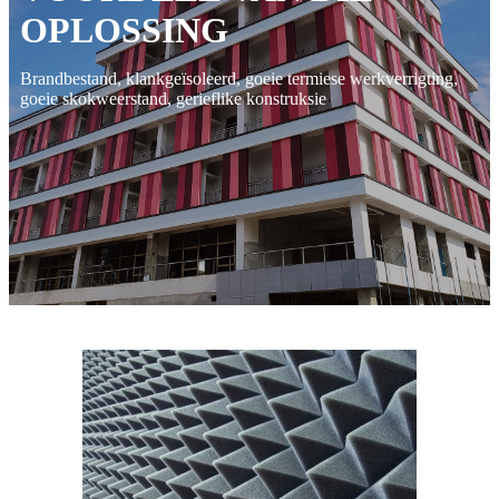
OPLOSSING
Brandbestand, klankgeïsoleerd, goeie termiese werkverrigting,
goeie skokweerstand, gerieflike konstruksie