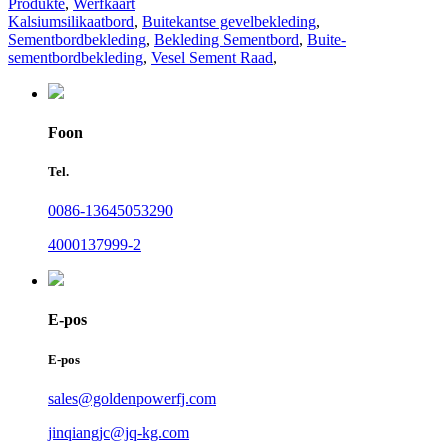
Produkte
,
Werfkaart
Kalsiumsilikaatbord
,
Buitekantse gevelbekleding
,
Sementbordbekleding
,
Bekleding Sementbord
,
Buite-
sementbordbekleding
,
Vesel Sement Raad
,
Foon
Tel.
0086-13645053290
4000137999-2
E-pos
E-pos
sales@goldenpowerfj.com
jinqiangjc@jq-kg.com