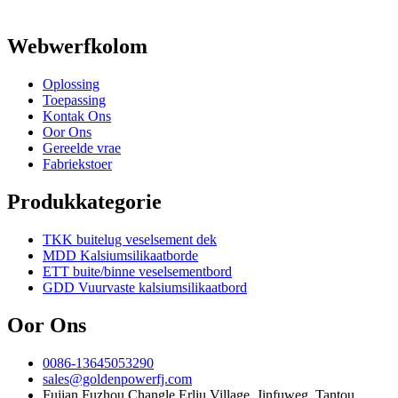
Webwerfkolom
Oplossing
Toepassing
Kontak Ons
Oor Ons
Gereelde vrae
Fabriekstoer
Produkkategorie
TKK buitelug veselsement dek
MDD Kalsiumsilikaatborde
ETT buite/binne veselsementbord
GDD Vuurvaste kalsiumsilikaatbord
Oor Ons
0086-13645053290
sales@goldenpowerfj.com
Fujian Fuzhou Changle Erliu Village, Jinfuweg, Tantou