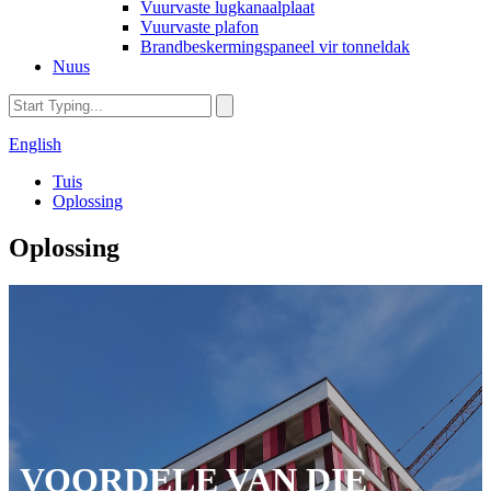
Vuurvaste lugkanaalplaat
Vuurvaste plafon
Brandbeskermingspaneel vir tonneldak
Nuus
English
Tuis
Oplossing
Oplossing
VOORDELE VAN DIE