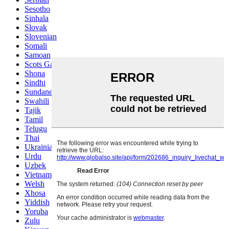
Sesotho
Sinhala
Slovak
Slovenian
Somali
Samoan
Scots Gaelic
Shona
Sindhi
Sundanese
Swahili
Tajik
Tamil
Telugu
Thai
Ukrainian
Urdu
Uzbek
Vietnamese
Welsh
Xhosa
Yiddish
Yoruba
Zulu