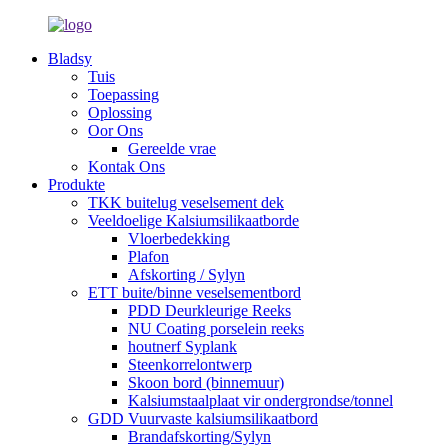
Bladsy
Tuis
Toepassing
Oplossing
Oor Ons
Gereelde vrae
Kontak Ons
Produkte
TKK buitelug veselsement dek
Veeldoelige Kalsiumsilikaatborde
Vloerbedekking
Plafon
Afskorting / Sylyn
ETT buite/binne veselsementbord
PDD Deurkleurige Reeks
NU Coating porselein reeks
houtnerf Syplank
Steenkorrelontwerp
Skoon bord (binnemuur)
Kalsiumstaalplaat vir ondergrondse/tonnel
GDD Vuurvaste kalsiumsilikaatbord
Brandafskorting/Sylyn