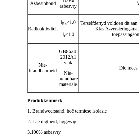
100%
Asbesinhoud
V
asbesvry
I
<1.0
Terselfdertyd voldoen dit aan 
Ra
Radioaktiwiteit
Klas A-versieringsmate
I
<1.0
toepassingsom
r
GB8624-
2012A1
vlak
Nie-
Die mees
brandbaarheid
Nie-
brandbare
materiale
Produkkenmerk
1. Brandweerstand, hoë termiese isolasie
2. Lae digtheid, liggewig
3.100% asbesvry