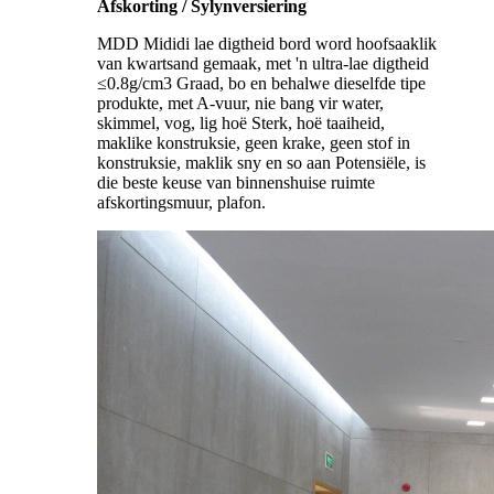
Afskorting / Sylynversiering
MDD Mididi lae digtheid bord word hoofsaaklik
van kwartsand gemaak, met 'n ultra-lae digtheid
≤0.8g/cm3 Graad, bo en behalwe dieselfde tipe
produkte, met A-vuur, nie bang vir water,
skimmel, vog, lig hoë Sterk, hoë taaiheid,
maklike konstruksie, geen krake, geen stof in
konstruksie, maklik sny en so aan Potensiële, is
die beste keuse van binnenshuise ruimte
afskortingsmuur, plafon.