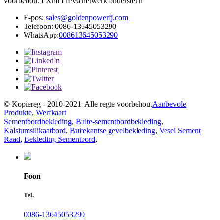
voorbehou. I Xml I lPv6 netwerk ondersteun
E-pos:
sales@goldenpowerfj.com
Telefoon: 0086-13645053290
WhatsApp:
008613645053290
© Kopiereg - 2010-2021: Alle regte voorbehou.
Aanbevole
Produkte
,
Werfkaart
Sementbordbekleding
,
Buite-sementbordbekleding
,
Kalsiumsilikaatbord
,
Buitekantse gevelbekleding
,
Vesel Sement
Raad
,
Bekleding Sementbord
,
Foon
Tel.
0086-13645053290