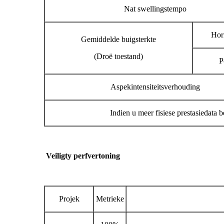
Nat swellingstempo
Hor
Gemiddelde buigsterkte
(Droë toestand)
P
Aspekintensiteitsverhouding
Indien u meer fisiese prestasiedata ben
Veilig
ty perf
vertoning
Projek
Metrieke