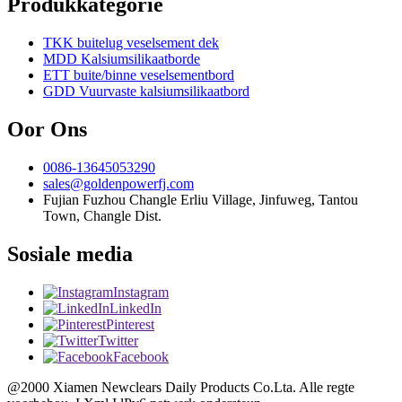
Produkkategorie
TKK buitelug veselsement dek
MDD Kalsiumsilikaatborde
ETT buite/binne veselsementbord
GDD Vuurvaste kalsiumsilikaatbord
Oor Ons
0086-13645053290
sales@goldenpowerfj.com
Fujian Fuzhou Changle Erliu Village, Jinfuweg, Tantou
Town, Changle Dist.
Sosiale media
Instagram
LinkedIn
Pinterest
Twitter
Facebook
@2000 Xiamen Newclears Daily Products Co.Lta. Alle regte