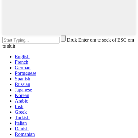
Druk Enter om te soek of ESC om
te sluit
English
French
German
Portuguese
Spanish
Russian
Japanese
Korean
Arabic
Irish
Greek
Turkish
Italian
Danish
Romanian