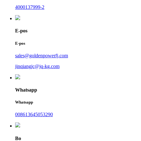
4000137999-2
E-pos
E-pos
sales@goldenpowerfj.com
jinqiangjc@jq-kg.com
Whatsapp
Whatsapp
008613645053290
Bo