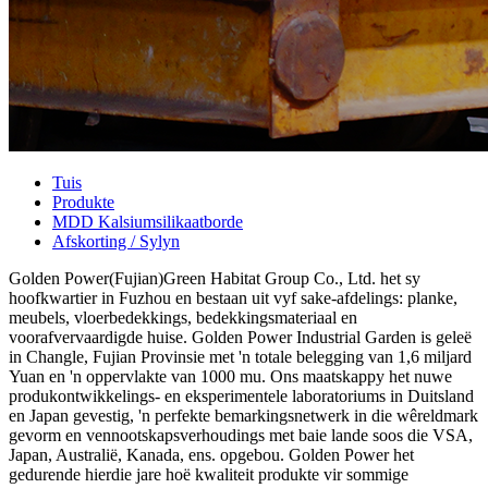
Tuis
Produkte
MDD Kalsiumsilikaatborde
Afskorting / Sylyn
Golden Power(Fujian)Green Habitat Group Co., Ltd. het sy
hoofkwartier in Fuzhou en bestaan ​​uit vyf sake-afdelings: planke,
meubels, vloerbedekkings, bedekkingsmateriaal en
voorafvervaardigde huise. Golden Power Industrial Garden is geleë
in Changle, Fujian Provinsie met 'n totale belegging van 1,6 miljard
Yuan en 'n oppervlakte van 1000 mu. Ons maatskappy het nuwe
produkontwikkelings- en eksperimentele laboratoriums in Duitsland
en Japan gevestig, 'n perfekte bemarkingsnetwerk in die wêreldmark
gevorm en vennootskapsverhoudings met baie lande soos die VSA,
Japan, Australië, Kanada, ens. opgebou. Golden Power het
gedurende hierdie jare hoë kwaliteit produkte vir sommige