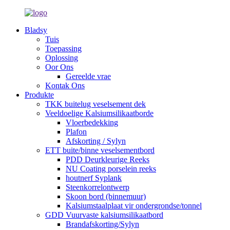
Bladsy
Tuis
Toepassing
Oplossing
Oor Ons
Gereelde vrae
Kontak Ons
Produkte
TKK buitelug veselsement dek
Veeldoelige Kalsiumsilikaatborde
Vloerbedekking
Plafon
Afskorting / Sylyn
ETT buite/binne veselsementbord
PDD Deurkleurige Reeks
NU Coating porselein reeks
houtnerf Syplank
Steenkorrelontwerp
Skoon bord (binnemuur)
Kalsiumstaalplaat vir ondergrondse/tonnel
GDD Vuurvaste kalsiumsilikaatbord
Brandafskorting/Sylyn