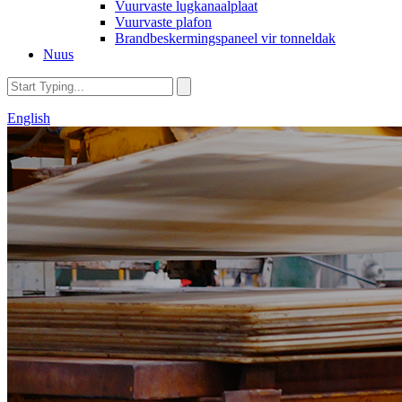
Vuurvaste lugkanaalplaat
Vuurvaste plafon
Brandbeskermingspaneel vir tonneldak
Nuus
English