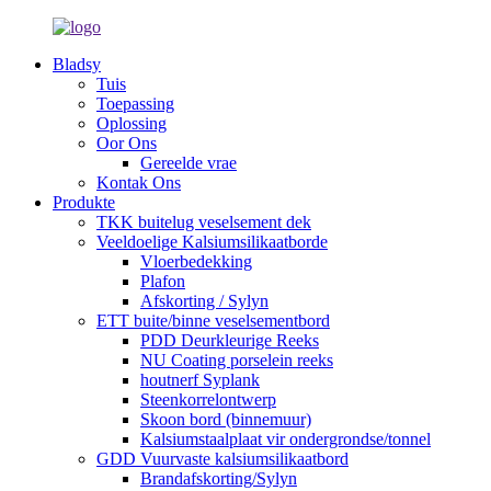
Bladsy
Tuis
Toepassing
Oplossing
Oor Ons
Gereelde vrae
Kontak Ons
Produkte
TKK buitelug veselsement dek
Veeldoelige Kalsiumsilikaatborde
Vloerbedekking
Plafon
Afskorting / Sylyn
ETT buite/binne veselsementbord
PDD Deurkleurige Reeks
NU Coating porselein reeks
houtnerf Syplank
Steenkorrelontwerp
Skoon bord (binnemuur)
Kalsiumstaalplaat vir ondergrondse/tonnel
GDD Vuurvaste kalsiumsilikaatbord
Brandafskorting/Sylyn