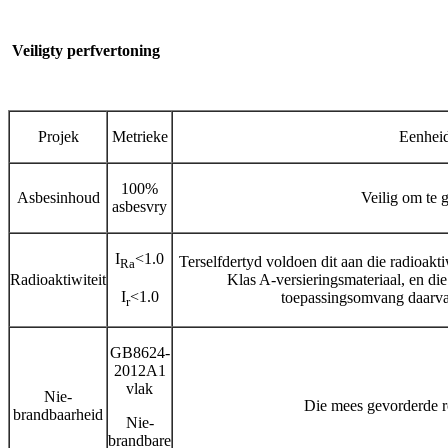
Veilig
ty perf
vertoning
Projek
Metrieke
Eenhei
100%
Asbesinhoud
Veilig om te 
asbesvry
I
<1.0
Terselfdertyd voldoen dit aan die radioakti
Ra
Radioaktiwiteit
Klas A-versieringsmateriaal, en di
I
<1.0
toepassingsomvang daarvan
r
GB8624-
2012A1
vlak
Nie-
Die mees gevorderde 
brandbaarheid
Nie-
brandbare