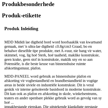
Produkbesonderhede
Produk-etikette
Produk Inleiding
MDD Mididi lae digtheid bord word hoofsaaklik van kwartsand
gemaak, met 'n ultra-lae digtheid ≤0.8g/cm3 Graad, bo en
behalwe dieselfde tipe produkte, met A-vuur, nie bang vir water,
skimmel, vog, lig hoë Sterk, hoë taaiheid, maklike konstruksie,
geen krake, geen stof in konstruksie, maklik sny en so aan
Potensiële, is die beste keuse van binnenshuise ruimte
afskortingsmuur, plafon.
MDD-PANEEL word gebruik as binnenshuise plafon en
afskorting vir vogbestandheid en brandbestandheid in vogtige
areas in beide siviele en industriële konstruksie. Dit is veral
geskik vir interne geïsoleerde basisbord in moderne konstruksie.
Dit kan ook as plafon en afskorting in skole, winkelsentrums,
teaters en ander openbare plekke gebruik word as gevolg van sy
hoë ...
impakbestande eienskap. Die uitstekende klankdigte prestasie