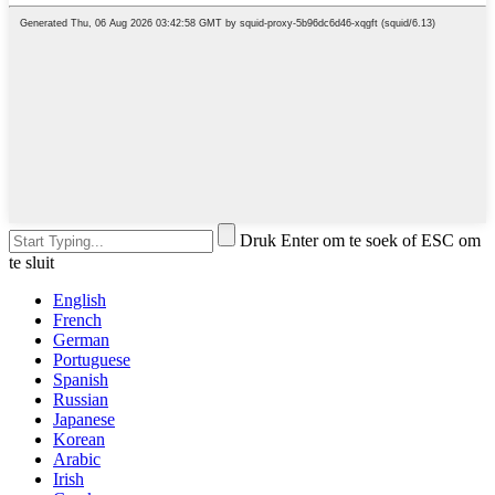
Druk Enter om te soek of ESC om
te sluit
English
French
German
Portuguese
Spanish
Russian
Japanese
Korean
Arabic
Irish