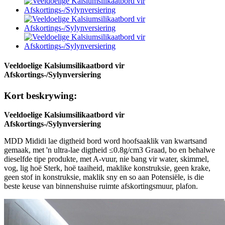
Veeldoelige Kalsiumsilikaatbord vir
Afskortings-/Sylynversiering
Kort beskrywing:
Veeldoelige Kalsiumsilikaatbord vir
Afskortings-/Sylynversiering
MDD Mididi lae digtheid bord word hoofsaaklik van kwartsand
gemaak, met 'n ultra-lae digtheid ≤0.8g/cm3 Graad, bo en behalwe
dieselfde tipe produkte, met A-vuur, nie bang vir water, skimmel,
vog, lig hoë Sterk, hoë taaiheid, maklike konstruksie, geen krake,
geen stof in konstruksie, maklik sny en so aan Potensiële, is die
beste keuse van binnenshuise ruimte afskortingsmuur, plafon.