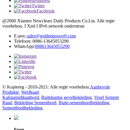
Pinterest
Twitter
Facebook
@2000 Xiamen Newclears Daily Products Co.Lta. Alle regte
voorbehou. I Xml I lPv6 netwerk ondersteun
E-pos:
sales@goldenpowerfj.com
Telefoon: 0086-13645053290
WhatsApp:
008613645053290
© Kopiereg - 2010-2021: Alle regte voorbehou.
Aanbevole
Produkte
,
Werfkaart
Kalsiumsilikaatbord
,
Buitekantse gevelbekleding
,
Vesel Sement
Raad
,
Bekleding Sementbord
,
Buite-sementbordbekleding
,
Sementbordbekleding
,
Foon