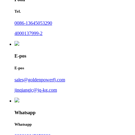
Tel.
0086-13645053290
4000137999-2
E-pos
E-pos
sales@goldenpowerfj.com
jinqiangjc@jq-kg.com
Whatsapp
Whatsapp