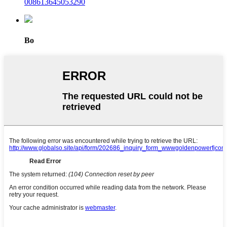
008613645053290
Bo