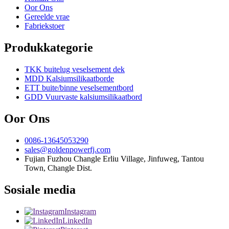
Oor Ons
Gereelde vrae
Fabriekstoer
Produkkategorie
TKK buitelug veselsement dek
MDD Kalsiumsilikaatborde
ETT buite/binne veselsementbord
GDD Vuurvaste kalsiumsilikaatbord
Oor Ons
0086-13645053290
sales@goldenpowerfj.com
Fujian Fuzhou Changle Erliu Village, Jinfuweg, Tantou
Town, Changle Dist.
Sosiale media
Instagram
LinkedIn