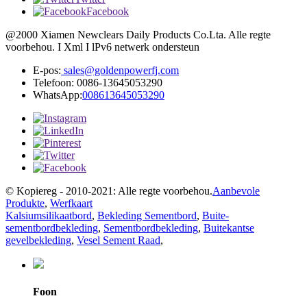
Facebook
@2000 Xiamen Newclears Daily Products Co.Lta. Alle regte
voorbehou. I Xml I lPv6 netwerk ondersteun
E-pos:
sales@goldenpowerfj.com
Telefoon: 0086-13645053290
WhatsApp:
008613645053290
© Kopiereg - 2010-2021: Alle regte voorbehou.
Aanbevole
Produkte
,
Werfkaart
Kalsiumsilikaatbord
,
Bekleding Sementbord
,
Buite-
sementbordbekleding
,
Sementbordbekleding
,
Buitekantse
gevelbekleding
,
Vesel Sement Raad
,
Foon