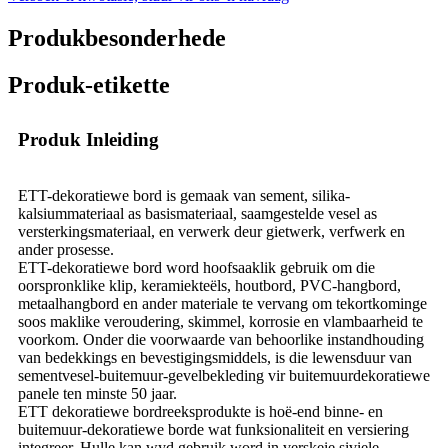
Produkbesonderhede
Produk-etikette
Produk Inleiding
ETT-dekoratiewe bord is gemaak van sement, silika-
kalsiummateriaal as basismateriaal, saamgestelde vesel as
versterkingsmateriaal, en verwerk deur gietwerk, verfwerk en
ander prosesse.
ETT-dekoratiewe bord word hoofsaaklik gebruik om die
oorspronklike klip, keramiekteëls, houtbord, PVC-hangbord,
metaalhangbord en ander materiale te vervang om tekortkominge
soos maklike veroudering, skimmel, korrosie en vlambaarheid te
voorkom. Onder die voorwaarde van behoorlike instandhouding
van bedekkings en bevestigingsmiddels, is die lewensduur van
sementvesel-buitemuur-gevelbekleding vir buitemuurdekoratiewe
panele ten minste 50 jaar.
ETT dekoratiewe bordreeksprodukte is hoë-end binne- en
buitemuur-dekoratiewe borde wat funksionaliteit en versiering
integreer. Hulle kan wyd gebruik word in verskeie siviele