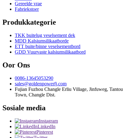
Gereelde vrae
Fabriekstoer
Produkkategorie
TKK buitelug veselsement dek
MDD Kalsiumsilikaatborde
ETT buite/binne veselsementbord
GDD Vuurvaste kalsiumsilikaatbord
Oor Ons
0086-13645053290
sales@goldenpowerfj.com
Fujian Fuzhou Changle Erliu Village, Jinfuweg, Tantou
Town, Changle Dist.
Sosiale media
Instagram
LinkedIn
Pinterest
Twitter