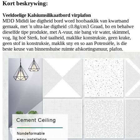
Kort beskrywing:
Veeldoelige Kalsiumsilikaatbord vir
plafon
MDD Mididi lae digtheid bord word hoofsaaklik van kwartsand
gemaak, met 'n ultra-lae digtheid ≤0.8g/cm3 Graad, bo en behalwe
dieselfde tipe produkte, met A-vuur, nie bang vir water, skimmel,
vog, lig hoë Sterk, hoë taaiheid, maklike konstruksie, geen krake,
geen stof in konstruksie, maklik sny en so aan Potensiële, is die
beste keuse van binnenshuise ruimte afskortingsmuur, plafon.