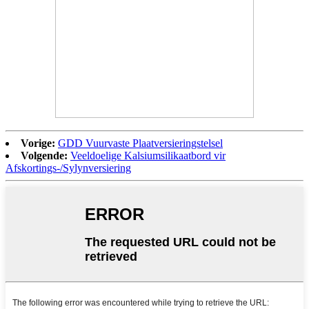
Vorige:
GDD Vuurvaste Plaatversieringstelsel
Volgende:
Veeldoelige Kalsiumsilikaatbord vir
Afskortings-/Sylynversiering