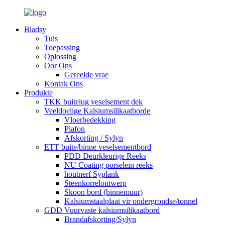
Bladsy
Tuis
Toepassing
Oplossing
Oor Ons
Gereelde vrae
Kontak Ons
Produkte
TKK buitelug veselsement dek
Veeldoelige Kalsiumsilikaatborde
Vloerbedekking
Plafon
Afskorting / Sylyn
ETT buite/binne veselsementbord
PDD Deurkleurige Reeks
NU Coating porselein reeks
houtnerf Syplank
Steenkorrelontwerp
Skoon bord (binnemuur)
Kalsiumstaalplaat vir ondergrondse/tonnel
GDD Vuurvaste kalsiumsilikaatbord
Brandafskorting/Sylyn