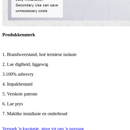
Produkkenmerk
1. Brandweerstand, hoë termiese isolasie
2. Lae digtheid, liggewig
3.100% asbesvry
4. Impakbestand
5. Verskeie patrone
6. Lae prys
7. Maklike installasie en onderhoud
Versoek 'n kwotasie, stuur vir ons 'n navraag