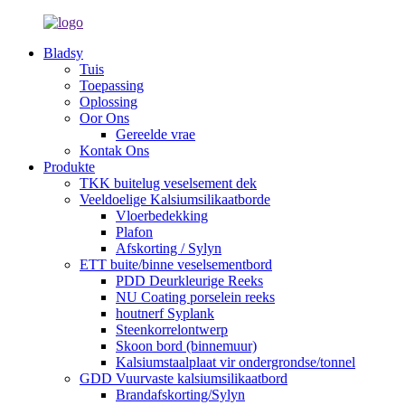
Bladsy
Tuis
Toepassing
Oplossing
Oor Ons
Gereelde vrae
Kontak Ons
Produkte
TKK buitelug veselsement dek
Veeldoelige Kalsiumsilikaatborde
Vloerbedekking
Plafon
Afskorting / Sylyn
ETT buite/binne veselsementbord
PDD Deurkleurige Reeks
NU Coating porselein reeks
houtnerf Syplank
Steenkorrelontwerp
Skoon bord (binnemuur)
Kalsiumstaalplaat vir ondergrondse/tonnel
GDD Vuurvaste kalsiumsilikaatbord
Brandafskorting/Sylyn