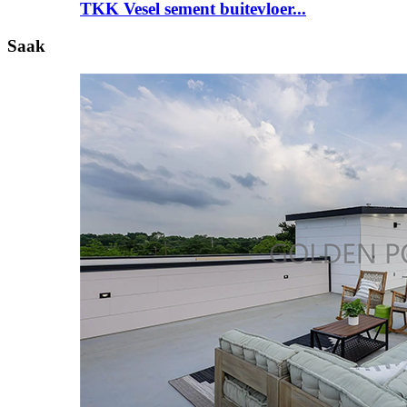
TKK Vesel sement buitevloer...
Saak