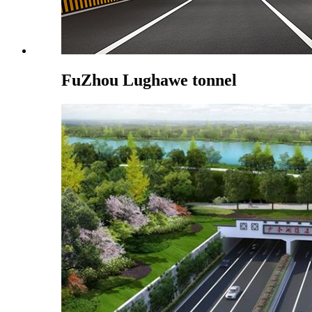
FuZhou Lughawe tonnel