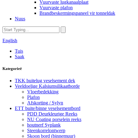
Vuurvaste lugkanaalplaat
Vuurvaste plafon
Brandbeskermingspaneel vir tonneldak
Nuus
English
Tuis
Saak
Kategorieë
TKK buitelug veselsement dek
Veeldoelige Kalsiumsilikaatborde
Vloerbedekking
Plafon
Afskorting / Sylyn
ETT buite/binne veselsementbord
PDD Deurkleurige Reeks
NU Coating porselein reeks
houtnerf Syplank
Steenkorrelontwerp
Skoon bord (binnemuur)