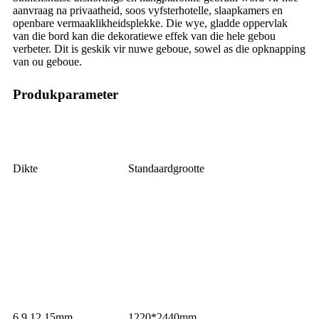
aanvraag na privaatheid, soos vyfsterhotelle, slaapkamers en
openbare vermaaklikheidsplekke. Die wye, gladde oppervlak
van die bord kan die dekoratiewe effek van die hele gebou
verbeter. Dit is geskik vir nuwe geboue, sowel as die opknapping
van ou geboue.
Produkparameter
Dikte
Standaardgrootte
6,9,12,15mm
1220*2440mm