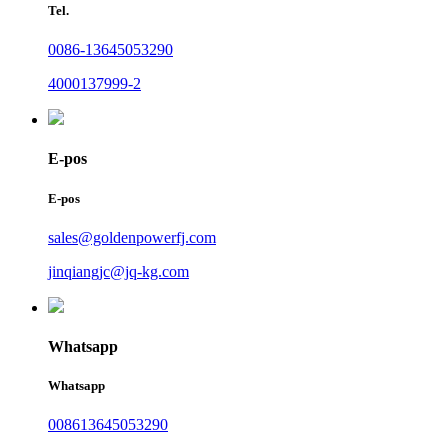
Tel.
0086-13645053290
4000137999-2
E-pos
E-pos
sales@goldenpowerfj.com
jinqiangjc@jq-kg.com
Whatsapp
Whatsapp
008613645053290