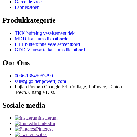
Gereelde vrae
Fabriekstoer
Produkkategorie
TKK buitelug veselsement dek
MDD Kalsiumsilikaatborde
ETT buite/binne veselsementbord
GDD Vuurvaste kalsiumsilikaatbord
Oor Ons
0086-13645053290
sales@goldenpowerfj.com
Fujian Fuzhou Changle Erliu Village, Jinfuweg, Tantou
Town, Changle Dist.
Sosiale media
Instagram
LinkedIn
Pinterest
Twitter