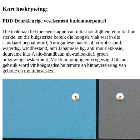
Kort beskrywing:
PDD Deurkleurige veselsement buitemuurpaneel
Die materiaal het die eienskappe van ultra-hoë digtheid en ultra-hoë
sterkte, en die buigsterkte bereik die hoogste vlak wat in die
standaard bepaal word; Anorganiese materiaal, vormbestand,
waterdig, windbestand, anti-Japannese lig, anti-muurlekkasie,
duursame klas A nie-brandbaar, nie-radioaktief, groen
omgewingsbeskerming; Volkleur, pragtig en vrygewig. Dit kan
gebruik word vir hoëgraadse buitemure en binneversiering van
geboue en moltreinstasies.