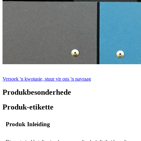
Versoek 'n kwotasie, stuur vir ons 'n navraag
Produkbesonderhede
Produk-etikette
Produk Inleiding