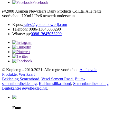
Facebook
@2000 Xiamen Newclears Daily Products Co.Lta. Alle regte
voorbehou. I Xml I lPv6 netwerk ondersteun
E-pos:
sales@goldenpowerfj.com
Telefoon: 0086-13645053290
WhatsApp:
008613645053290
© Kopiereg - 2010-2021: Alle regte voorbehou.
Aanbevole
Produkte
,
Werfkaart
Bekleding Sementbord
,
Vesel Sement Raad
,
Buite-
sementbordbekleding
,
Kalsiumsilikaatbord
,
Sementbordbekleding
,
Buitekantse gevelbekleding
,
Foon