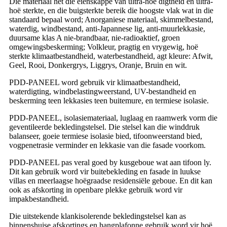
Die materiaal het die eienskappe van ultra-hoë digtheid en ultra-
hoë sterkte, en die buigsterkte bereik die hoogste vlak wat in die
standaard bepaal word; Anorganiese materiaal, skimmelbestand,
waterdig, windbestand, anti-Japannese lig, anti-muurlekkasie,
duursame klas A nie-brandbaar, nie-radioaktief, groen
omgewingsbeskerming; Volkleur, pragtig en vrygewig, hoë
sterkte klimaatbestandheid, waterbestandheid, agt kleure: Afwit,
Geel, Rooi, Donkergrys, Liggrys, Oranje, Bruin en wit.
PDD-PANEEL word gebruik vir klimaatbestandheid,
waterdigting, windbelastingweerstand, UV-bestandheid en
beskerming teen lekkasies teen buitemure, en termiese isolasie.
PDD-PANEEL, isolasiemateriaal, luglaag en raamwerk vorm die
geventileerde bekledingstelsel. Die stelsel kan die winddruk
balanseer, goeie termiese isolasie bied, tifoonweerstand bied,
vogpenetrasie verminder en lekkasie van die fasade voorkom.
PDD-PANEEL pas veral goed by kusgeboue wat aan tifoon ly.
Dit kan gebruik word vir buitebekleding en fasade in luukse
villas en meerlaagse hoëgraadse residensiële geboue. En dit kan
ook as afskorting in openbare plekke gebruik word vir
impakbestandheid.
Die uitstekende klankisolerende bekledingstelsel kan as
binnenshuise afskortings en hangplafonne gebruik word vir hoë