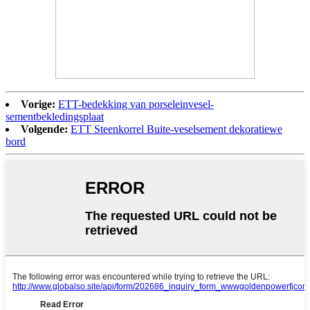
Vorige:
ETT-bedekking van porseleinvesel-
sementbekledingsplaat
Volgende:
ETT Steenkorrel Buite-veselsement dekoratiewe
bord