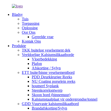
Bladsy
Tuis
Toepassing
Oplossing
Oor Ons
Gereelde vrae
Kontak Ons
Produkte
TKK buitelug veselsement dek
Veeldoelige Kalsiumsilikaatborde
Vloerbedekking
Plafon
Afskorting / Sylyn
ETT buite/binne veselsementbord
PDD Deurkleurige Reeks
NU Coating porselein reeks
houtnerf Syplank
Steenkorrelontwerp
Skoon bord (binnemuur)
Kalsiumstaalplaat vir ondergrondse/tonnel
GDD Vuurvaste kalsiumsilikaatbord
Brandafskorting/Sylyn