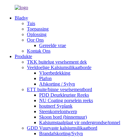
Bladsy
Tuis
Toepassing
Oplossing
Oor Ons
Gereelde vrae
Kontak Ons
Produkte
TKK buitelug veselsement dek
Veeldoelige Kalsiumsilikaatborde
Vloerbedekking
Plafon
Afskorting / Sylyn
ETT buite/binne veselsementbord
PDD Deurkleurige Reeks
NU Coating porselein reeks
houtnerf Syplank
Steenkorrelontwerp
Skoon bord (binnemuur)
Kalsiumstaalplaat vir ondergrondse/tonnel
GDD Vuurvaste kalsiumsilikaatbord
Brandafskorting/Sylyn