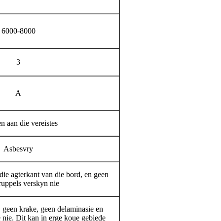
6000-8000
3
A
n aan die vereistes
Asbesvry
ie agterkant van die bord, en geen
ruppels verskyn nie
, geen krake, geen delaminasie en
 nie. Dit kan in erge koue gebiede