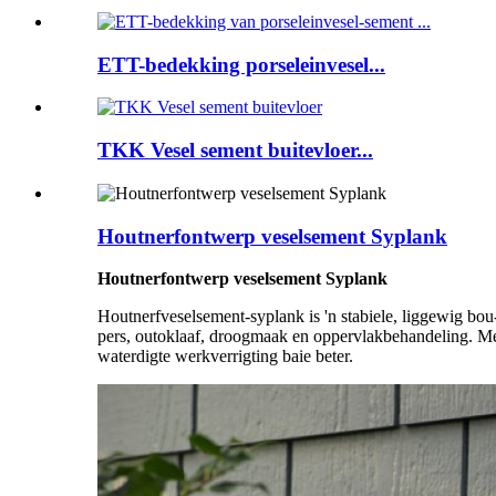
ETT-bedekking porseleinvesel...
TKK Vesel sement buitevloer...
Houtnerfontwerp veselsement Syplank
Houtnerfontwerp veselsement Syplank
Houtnerfveselsement-syplank is 'n stabiele, liggewig bou
pers, outoklaaf, droogmaak en oppervlakbehandeling. Met 
waterdigte werkverrigting baie beter.