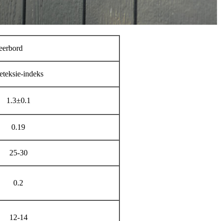
eerbord
teksie-indeks
1.3±0.1
0.19
25-30
0.2
12-14