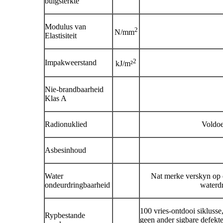
buigsterkte
Modulus van
2
N/mm
Elastisiteit
2
Impakweerstand
kJ/m²
Nie-brandbaarheid
Klas A
Radionuklied
Voldoe
Asbesinhoud
Water
Nat merke verskyn op d
ondeurdringbaarheid
waterd
100 vries-ontdooi siklusse
Rypbestande
geen ander sigbare defekte