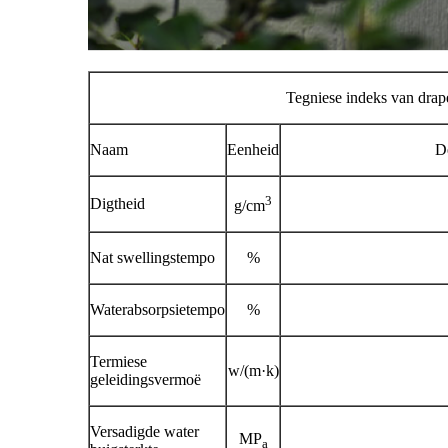
Tegniese indeks van drap
Naam
Eenheid
De
3
Digtheid
g/cm
Nat swellingstempo
%
Waterabsorpsietempo
%
Termiese
w/(m·k)
geleidingsvermoë
Versadigde water
MP
a