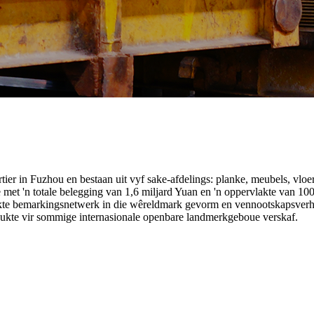
r in Fuzhou en bestaan ​​uit vyf sake-afdelings: planke, meubels, vlo
e met 'n totale belegging van 1,6 miljard Yuan en 'n oppervlakte van
fekte bemarkingsnetwerk in die wêreldmark gevorm en vennootskapsverh
dukte vir sommige internasionale openbare landmerkgeboue verskaf.