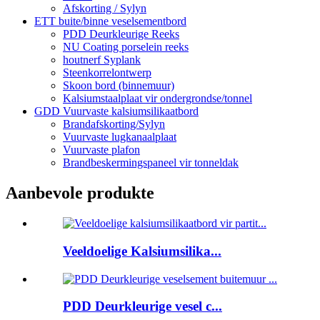
Afskorting / Sylyn
ETT buite/binne veselsementbord
PDD Deurkleurige Reeks
NU Coating porselein reeks
houtnerf Syplank
Steenkorrelontwerp
Skoon bord (binnemuur)
Kalsiumstaalplaat vir ondergrondse/tonnel
GDD Vuurvaste kalsiumsilikaatbord
Brandafskorting/Sylyn
Vuurvaste lugkanaalplaat
Vuurvaste plafon
Brandbeskermingspaneel vir tonneldak
Aanbevole produkte
Veeldoelige Kalsiumsilika...
PDD Deurkleurige vesel c...