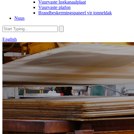
Vuurvaste lugkanaalplaat
Vuurvaste plafon
Brandbeskermingspaneel vir tonneldak
Nuus
English