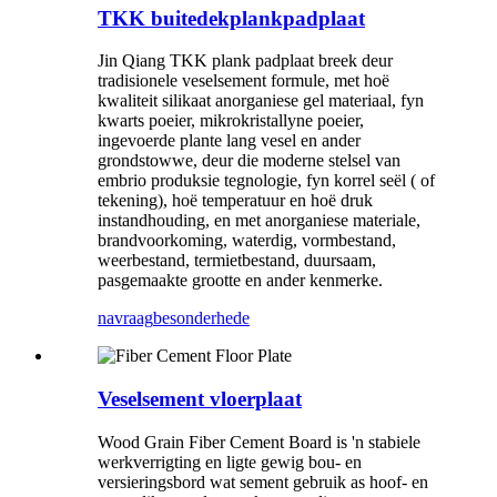
TKK buitedekplankpadplaat
Jin Qiang TKK plank padplaat breek deur
tradisionele veselsement formule, met hoë
kwaliteit silikaat anorganiese gel materiaal, fyn
kwarts poeier, mikrokristallyne poeier,
ingevoerde plante lang vesel en ander
grondstowwe, deur die moderne stelsel van
embrio produksie tegnologie, fyn korrel seël ( of
tekening), hoë temperatuur en hoë druk
instandhouding, en met anorganiese materiale,
brandvoorkoming, waterdig, vormbestand,
weerbestand, termietbestand, duursaam,
pasgemaakte grootte en ander kenmerke.
navraag
besonderhede
Veselsement vloerplaat
Wood Grain Fiber Cement Board is 'n stabiele
werkverrigting en ligte gewig bou- en
versieringsbord wat sement gebruik as hoof- en