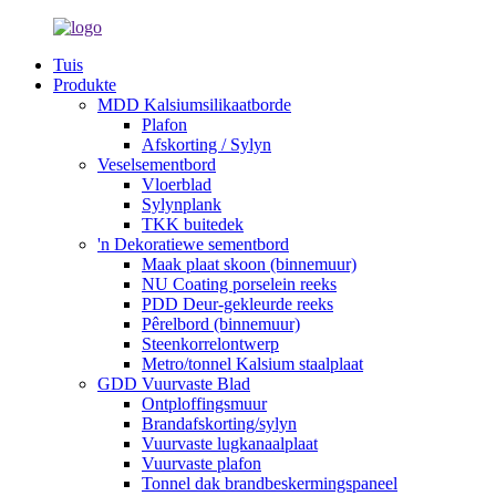
Tuis
Produkte
MDD Kalsiumsilikaatborde
Plafon
Afskorting / Sylyn
Veselsementbord
Vloerblad
Sylynplank
TKK buitedek
'n Dekoratiewe sementbord
Maak plaat skoon (binnemuur)
NU Coating porselein reeks
PDD Deur-gekleurde reeks
Pêrelbord (binnemuur)
Steenkorrelontwerp
Metro/tonnel Kalsium staalplaat
GDD Vuurvaste Blad
Ontploffingsmuur
Brandafskorting/sylyn
Vuurvaste lugkanaalplaat
Vuurvaste plafon
Tonnel dak brandbeskermingspaneel