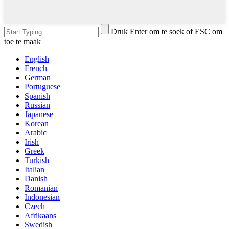
Druk Enter om te soek of ESC om
toe te maak
English
French
German
Portuguese
Spanish
Russian
Japanese
Korean
Arabic
Irish
Greek
Turkish
Italian
Danish
Romanian
Indonesian
Czech
Afrikaans
Swedish