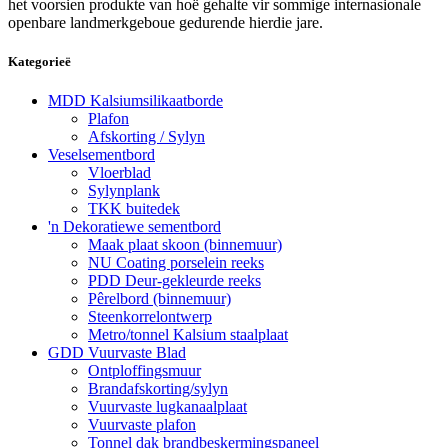
het voorsien produkte van hoë gehalte vir sommige internasionale
openbare landmerkgeboue gedurende hierdie jare.
Kategorieë
MDD Kalsiumsilikaatborde
Plafon
Afskorting / Sylyn
Veselsementbord
Vloerblad
Sylynplank
TKK buitedek
'n Dekoratiewe sementbord
Maak plaat skoon (binnemuur)
NU Coating porselein reeks
PDD Deur-gekleurde reeks
Pêrelbord (binnemuur)
Steenkorrelontwerp
Metro/tonnel Kalsium staalplaat
GDD Vuurvaste Blad
Ontploffingsmuur
Brandafskorting/sylyn
Vuurvaste lugkanaalplaat
Vuurvaste plafon
Tonnel dak brandbeskermingspaneel