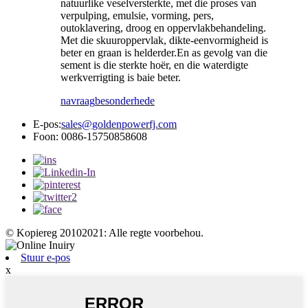
natuurlike veselversterkte, met die proses van
verpulping, emulsie, vorming, pers,
outoklavering, droog en oppervlakbehandeling.
Met die skuuroppervlak, dikte-eenvormigheid is
beter en graan is helderder.En as gevolg van die
sement is die sterkte hoër, en die waterdigte
werkverrigting is baie beter.
navraag
besonderhede
E-pos:
sales@goldenpowerfj.com
Foon: 0086-15750858608
© Kopiereg 20102021: Alle regte voorbehou.
Stuur e-pos
x